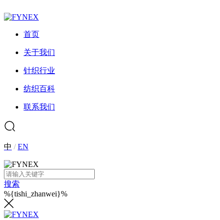
首页
关于我们
针织行业
纺织百科
联系我们
中
/
EN
搜索
%{tishi_zhanwei}%