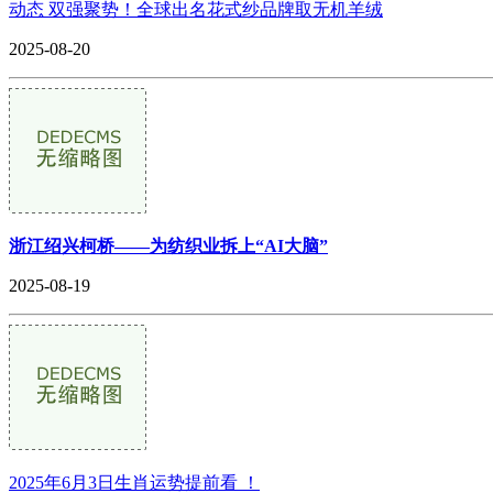
动态 双强聚势！全球出名花式纱品牌取无机羊绒
2025-08-20
浙江绍兴柯桥——为纺织业拆上“AI大脑”
2025-08-19
2025年6月3日生肖运势提前看 ！