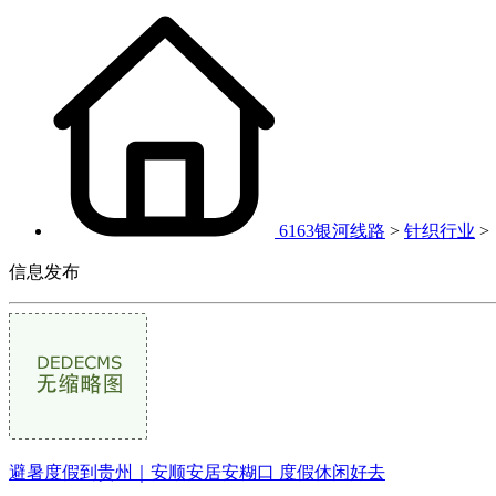
6163银河线路
>
针织行业
>
信息发布
避暑度假到贵州｜安顺安居安糊口 度假休闲好去