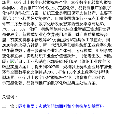
场景、60个以上数字化转型标杆企业、30个数字化转型典型集
群/园区，培育推广200个以上示范感化强、易复制推广的数字
化转型典型处理方案。纺织工业是我国保守支柱财产、主要平
易近出产业和国际劣势财产。目前我国纺织行业沉点工业企业
环节工序数控化率、数字化研发设想东西普及率别离达63。
7%、82。3%，化纤、棉纺等范畴龙头企业智能工场达到世界
领先程度。新模式新业态立异使用步履、财产高质量成长步
履、夯实支持根本步履等4个方面提出18项具体工做使命。到
2030年的次要方针是，新一代消息手艺赋能纺织工业数字化取
得显著成效，进一步鞭策企业出产体例、运营模式、组织形式
变化和立异，实现纺织工业全价值链跃升。（记者王政、刘温
暖）
近日，工业和消息化部等6部分印发《纺织工业数字化
转型实施方案》，提出到2027年，规模以上纺织企业环节营业
环节全面数字化比例跨越70%，打制150个以上数字化转型典
型场景、60个以上数字化转型标杆企业、培育推广200个以上
示范感化强、易复制推广的数字化转型典型处理方案。
关键词：
上一篇：
际华集团：玄武岩阻燃面料和全棉抗菌防螨面料