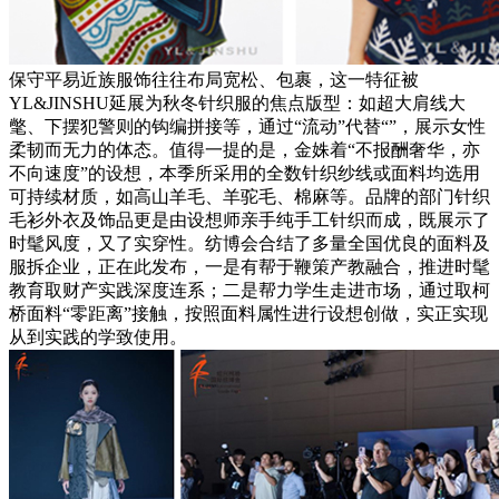
保守平易近族服饰往往布局宽松、包裹，这一特征被
YL&JINSHU延展为秋冬针织服的焦点版型：如超大肩线大
氅、下摆犯警则的钩编拼接等，通过“流动”代替“”，展示女性
柔韧而无力的体态。值得一提的是，金姝着“不报酬奢华，亦
不向速度”的设想，本季所采用的全数针织纱线或面料均选用
可持续材质，如高山羊毛、羊驼毛、棉麻等。品牌的部门针织
毛衫外衣及饰品更是由设想师亲手纯手工针织而成，既展示了
时髦风度，又了实穿性。纺博会合结了多量全国优良的面料及
服拆企业，正在此发布，一是有帮于鞭策产教融合，推进时髦
教育取财产实践深度连系；二是帮力学生走进市场，通过取柯
桥面料“零距离”接触，按照面料属性进行设想创做，实正实现
从到实践的学致使用。