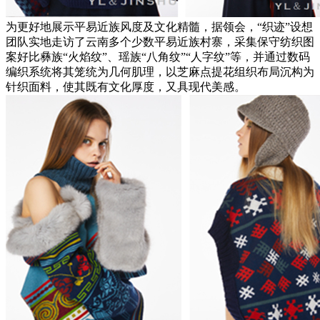
为更好地展示平易近族风度及文化精髓，据领会，“织迹”设想
团队实地走访了云南多个少数平易近族村寨，采集保守纺织图
案好比彝族“火焰纹”、瑶族“八角纹”“人字纹”等，并通过数码
编织系统将其笼统为几何肌理，以芝麻点提花组织布局沉构为
针织面料，使其既有文化厚度，又具现代美感。