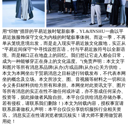
用“织物”措辞的平易近族时髦新叙事，YL&JINSHU一曲以平
易近族服饰保守文化为内核的时髦叙事体例。而这一季，不再
单从笼统意境出发，而是走入现实平易近族文化腹地，实正从
“平易近间保守”中寻找设想言语，付与平易近族符号以全新语
境。而是糊口正在地盘上的回忆。我们想让它走入都会日常，
成为一种能够穿正在身上的文化温度。”(免责声明：本文文字
和图片等所有消息系品牌(从办)方或品牌(从办)公关方供给，
本文为本网坐出于贸易消息之目标进行转载发布，不代表本网
坐的概念及立场。本文所涉文、图、音视频等材料之一切和法
令义务归材料供给方所有和承担。本网坐对此资讯文字、图片
等所有消息的实正在性不做任何或许诺，亦不形成任何采办、
投资等，据此操做者风险自担。本平台仅供给消息存储办事。
若有侵权，请联系我们删除！) 本文为转载内容，授权事宜请
联系原著做权人声明：本平台仅仅分享纺织服拆行业相关资
讯， 消息实正在性请浏览者慎沉核实！请大师不要用做贸易
用处！