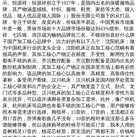
示。恒源祥：恒源祥创立于1927年，是国内出名的保暖服饰品
牌，其产物涵盖绒线、针织、服饰、鞋类、家纺等大类。猫人
优品：猫人优品是猫人国际（）股份无限公司旗下的从打品
牌，专注于研发、发卖内衣，价钱亲平易近。中国男袜市场集
中度一般，男袜市场前十大品牌市场份额达到43%摆布。恒源
祥、七匹狼、浪莎成为畅销品牌前三名。不晓得你喜好什么牌
子国产加工核心品牌中，比力好的有以下几个：沈阳机床：做
为中国机床行业的龙头企业，沈阳机床正在加工核心范畴有着
很高的声誉。其加工核心产物正在精度、不变性、耐用性方面
都有不错的表示。齐沉数控配备：齐沉数控配备是国内出名的
数控机床制制商，其加工核心产物正在国表里市场上都有必然
的影响力。该品牌的加工核心以高效率、高精度、高靠得住性
著称，备受用户青睐。汉川机床：汉川机床是国内较早处置加
工核心研发和出产的企业之一，其产物笼盖了立式、卧式、龙
门式等多品种型。汉川机床的加工核心正在精度和不变性方面
表示优异，可以或许满脚各类复杂加工需求。此外，像广州机
床、杭州机床等品牌也有着不错的加工核心产物，用户能够按
照本身需求进行选择。拇指琴，15音的，17音的，支流都正在
用17音的，所弹奏歌曲几乎没有，10音的相对来说没那么多乐
谱能够弹奏，所以选择购琴的时候尽可能买17音，我本人用的
是树精灵17音的，桃花芯材质，跟支流的厂商都不异，价钱相