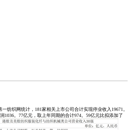
一纺织网统计，181家相关上市公司合计实现停业收入19671。
润1036。77亿元，取上年同期的合计974。59亿元比拟添加了