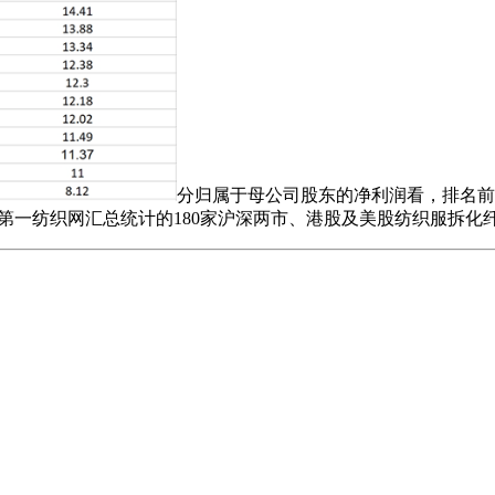
分归属于母公司股东的净利润看，排名前
为第一纺织网汇总统计的180家沪深两市、港股及美股纺织服拆化