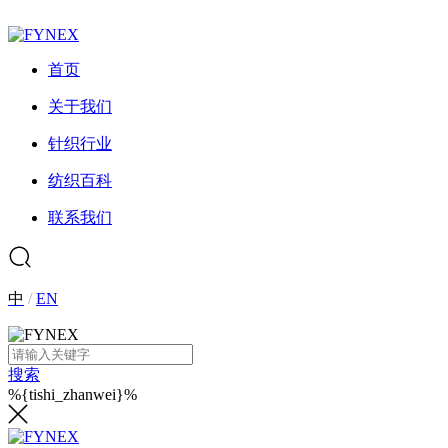
首页
关于我们
针织行业
纺织百科
联系我们
中
/
EN
搜索
%{tishi_zhanwei}%