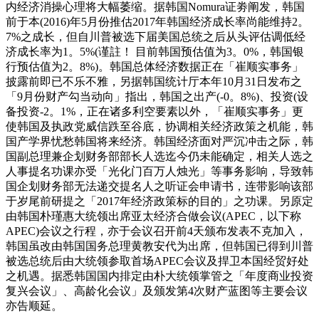
内经济消操心理将大幅萎缩。据韩国Nomura证劵阐发，韩国
前于本(2016)年5月份推估2017年韩国经济成长率尚能维持2。
7%之成长，但自川普被选下届美国总统之后从头评估调低经
济成长率为1。5%(谨註！ 目前韩国预估值为3。0%，韩国银
行预估值为2。8%)。韩国总体经济数据正在「崔顺实事务」
披露前即已不乐不雅，另据韩国统计厅本年10月31日发布之
「9月份财产勾当动向」指出，韩国之出产(-0。8%)、投资(设
备投资-2。1%，正在诸多利空要素以外，「崔顺实事务」更
使韩国及执政党威信跌至谷底，协调相关经济政策之机能，韩
国产学界忧愁韩国将来经济。韩国经济面对严沉冲击之际，韩
国副总理兼企划财务部部长人选迄今仍未能确定，相关人选之
人事提名功课亦受「光化门百万人烛光」等事务影响，导致韩
国企划财务部无法递交提名人之听证会申请书，连带影响该部
于岁尾前研提之「2017年经济政策标的目的」之功课。另原定
由韩国朴瑾惠大统领出席亚太经济合做会议(APEC，以下称
APEC)会议之行程，亦于会议召开前4天颁布发表不克加入，
韩国虽改由韩国国务总理黄教安代为出席，但韩国已得到川普
被选总统后由大统领参取首场APEC会议及捍卫本国经贸好处
之机遇。据悉韩国国内排定由朴大统领掌管之「年度商业投资
复兴会议」、高龄化会议」及颁发第4次财产蓝图等主要会议
亦告顺延。