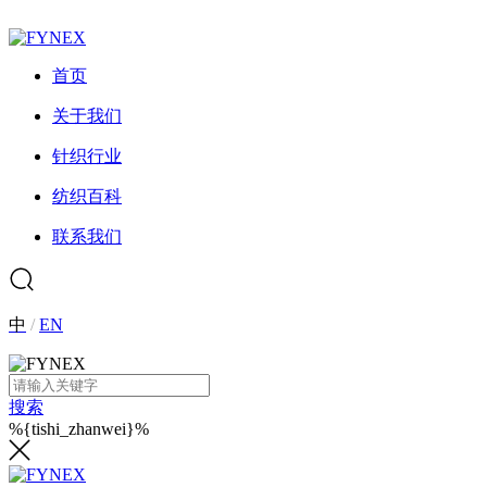
首页
关于我们
针织行业
纺织百科
联系我们
中
/
EN
搜索
%{tishi_zhanwei}%