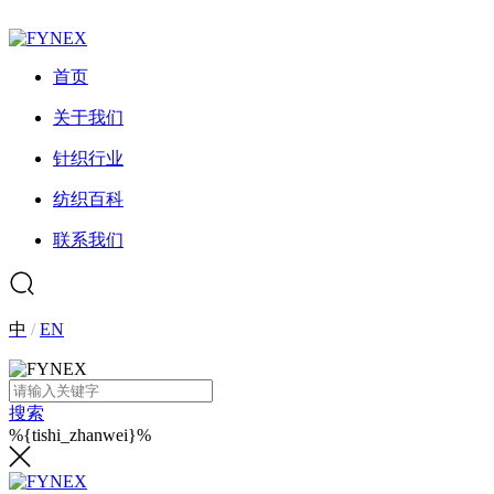
首页
关于我们
针织行业
纺织百科
联系我们
中
/
EN
搜索
%{tishi_zhanwei}%