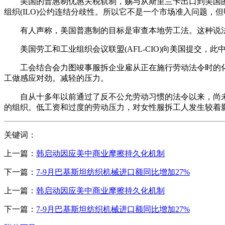
美国的普惠制优惠关税轨制，赐与从斯里兰卡出口到美国的
组织(ILO)公约连结分歧性。所以它不是一个市场准入问题，
有人声称，美国普惠制的目标是审查本地劳工法。这种说法
美国劳工和工业组织会议联盟(AFL-CIO)向美国提交，
工会结合会力图竣事服拆企业雇从正在施行劳动法令时的化，
工做感应对劲。减轻的压力。
自从十多年以前通过了反不公允劳动习惯的法令以来，尚未发
的组织。低工资和过度的劳动压力，对女性服拆工人发生较着影
关键词：
上一篇：
韩启动因应美中商业摩擦持久化机制
下一篇：
7-9月巴基斯坦纺织机械进口额同比增加27%
上一篇：
韩启动因应美中商业摩擦持久化机制
下一篇：
7-9月巴基斯坦纺织机械进口额同比增加27%