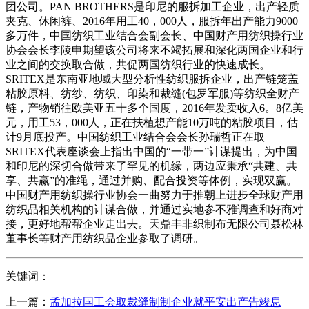
团公司。PAN BROTHERS是印尼的服拆加工企业，出产轻质
夹克、休闲裤、2016年用工40，000人，服拆年出产能力9000
多万件，中国纺织工业结合会副会长、中国财产用纺织操行业
协会会长李陵申期望该公司将来不竭拓展和深化两国企业和行
业之间的交换取合做，共促两国纺织行业的快速成长。
SRITEX是东南亚地域大型分析性纺织服拆企业，出产链笼盖
粘胶原料、纺纱、纺织、印染和裁缝(包罗军服)等纺织全财产
链，产物销往欧美亚五十多个国度，2016年发卖收入6。8亿美
元，用工53，000人，正在扶植想产能10万吨的粘胶项目，估
计9月底投产。中国纺织工业结合会会长孙瑞哲正在取
SRITEX代表座谈会上指出中国的“一带一”计谋提出，为中国
和印尼的深切合做带来了罕见的机缘，两边应秉承“共建、共
享、共赢”的准绳，通过并购、配合投资等体例，实现双赢。
中国财产用纺织操行业协会一曲努力于推朝上进步全球财产用
纺织品相关机构的计谋合做，并通过实地参不雅调查和好商对
接，更好地帮帮企业走出去。天鼎丰非织制布无限公司聂松林
董事长等财产用纺织品企业参取了调研。
关键词：
上一篇：
孟加拉国工会取裁缝制制企业就平安出产告竣息