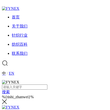
首页
关于我们
针织行业
纺织百科
联系我们
中
/
EN
搜索
%{tishi_zhanwei}%