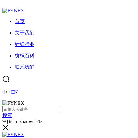
首页
关于我们
针织行业
纺织百科
联系我们
中
/
EN
搜索
%{tishi_zhanwei}%