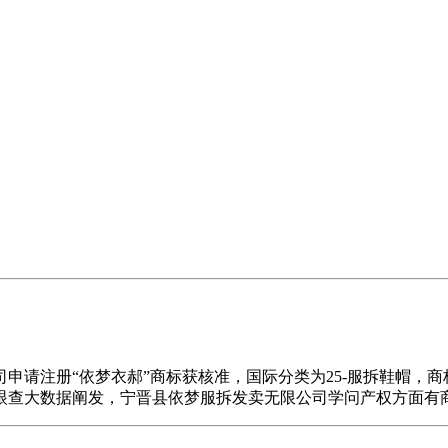
册“依梦衣郝”商标获核准，国际分类为25-服拆鞋帽，商标注册号
眼查大数据阐发，宁晋县依梦服拆发卖无限公司学问产权方面有