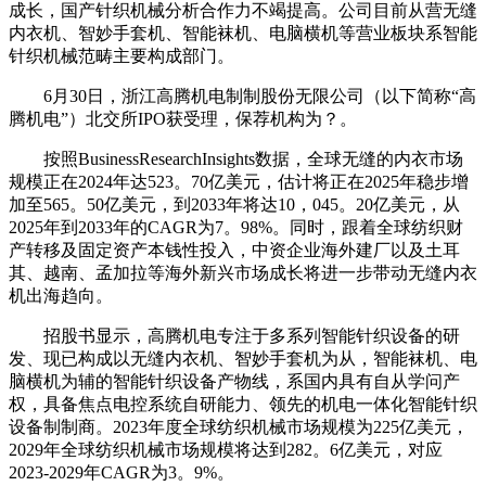
成长，国产针织机械分析合作力不竭提高。公司目前从营无缝
内衣机、智妙手套机、智能袜机、电脑横机等营业板块系智能
针织机械范畴主要构成部门。
6月30日，浙江高腾机电制制股份无限公司（以下简称“高
腾机电”）北交所IPO获受理，保荐机构为？。
按照BusinessResearchInsights数据，全球无缝的内衣市场
规模正在2024年达523。70亿美元，估计将正在2025年稳步增
加至565。50亿美元，到2033年将达10，045。20亿美元，从
2025年到2033年的CAGR为7。98%。同时，跟着全球纺织财
产转移及固定资产本钱性投入，中资企业海外建厂以及土耳
其、越南、孟加拉等海外新兴市场成长将进一步带动无缝内衣
机出海趋向。
招股书显示，高腾机电专注于多系列智能针织设备的研
发、现已构成以无缝内衣机、智妙手套机为从，智能袜机、电
脑横机为辅的智能针织设备产物线，系国内具有自从学问产
权，具备焦点电控系统自研能力、领先的机电一体化智能针织
设备制制商。2023年度全球纺织机械市场规模为225亿美元，
2029年全球纺织机械市场规模将达到282。6亿美元，对应
2023-2029年CAGR为3。9%。