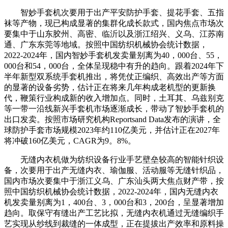
智妙手套机次要用于出产平安防护手套、提花手套、五指
袜等产物，现已构成显著的集群化成长款式，国内焦点市场次
要集中于山东胶州、高密、临沂以及浙江绍兴、义乌、江苏南
通、广东东莞等地域。按照中国纺织机械协会统计数据，
2022-2024年，国内智妙手套机发卖量别离为40，000台、55，
000台和54，000台，全体呈现稳中有升的趋向。跟着2024年下
半年新型双系统手套机推出，将凭仗正编织、高效出产等方面
的显著的设备劣势，估计正在将来几年构成老机型的更新换
代，鞭策行业构成新的收入增加点。同时，土耳其、乌兹别克
等一带一沿线新兴手套机市场逐渐成长，带动了智妙手套机的
出口发卖。按照市场研究机构Reportsand Data发布的演讲，全
球防护手套市场规模2023年约110亿美元，并估计正在2027年
将冲破160亿美元，CAGR为9。8%。
无缝内衣机做为纺织设备行业手艺壁垒较高的智能针织设
备，次要用于出产无缝内衣、瑜伽服、活动服等无缝针织品，
国内市场次要集中于浙江义乌、广东汕头两大焦点财产带，按
照中国纺织机械协会统计数据，2022-2024年，国内无缝内衣
机发卖量别离为1，400台、3，000台和3，200台，呈显著增加
趋向。取保守有缝出产工艺比拟，无缝内衣机通过无缝编织手
艺实现从纱线到裁缝的一体成型，正在提拔出产效率和原料操