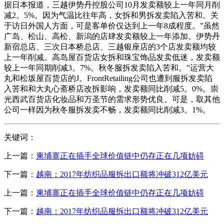
据日本报道，三越伊势丹控股公司10月发卖额较上一年同月削
减2。5%。因为气温比往年高，女拆和男拆发卖陷入苦和。关
于访日外国人方面，可是客单价仅达到上一年8成程度。”虽然
广岛、松山、高松、新潟的店肆发卖额较上一年添加。伊势丹
新宿总店、三次日本桥总店、三越银座店的3个店发卖额均较
上一年削减。高岛屋百货店女拆和珠宝饰品发卖低迷，发卖额
较上一年同期削减3。7%。秋冬服拆发卖陷入苦和。”运营大
丸和松坂屋百货店的J。FrontRetailing公司也遭到服拆发卖陷
入苦和和大丸心斋桥店改拆影响，发卖额同比削减5。0%。崇
光西武百货店化妆品和万圣节的需求形势优良。可是，取其他
公司一样因为秋冬服拆发卖不畅，发卖额同比削减3。1%。
关键词：
上一篇：
柬埔寨正在插手全球价值链中仍存正在几项妨碍
下一篇：
越南：2017年纺织品服拆出口额将冲破312亿美元
上一篇：
柬埔寨正在插手全球价值链中仍存正在几项妨碍
下一篇：
越南：2017年纺织品服拆出口额将冲破312亿美元