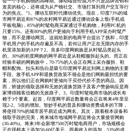
会一个手机购物的高峰期。挪动端曾经成为不只是品牌营销和
发卖的核心，还将成为从产物社交、市场打算到用户交互等行
为的焦点。”1。挪动互联时代挪动优先。现在，印度73%的城
市网平易近和87%的农村网平易近通过挪动设备上彀(手机或
平板电脑)，85%的时髦电商买家通过手机购物，利用PC机的
只要15%。还有80%的用户更倾向于利用手机APP采办时髦产
物，而不是挪动网页。这就给新的电商平台提出了挑和，印度
手机用户的手机内存遍及不高，若何让用户正在无限内存的手
机里添加新的APP？2。良多印度网购族是从时髦品类起头
的。30%的初度网购的网平易近是从鞋帽服拆起头的。而正在
经验丰硕的网购族中，70-75%的人会正在网上采办服拆、鞋
帽和配饰。扣头和告白是吸引印度网平易近到网上购物的主要
手段。敌手机APP和退换货政策不领会是他们网购最担忧的要
素，所以他们正在网购时更倾向于买些代价不贵的商品。因
而，矫捷的领取选择和无效的退换货路子及客户赞扬响应是商
家博得顾客信赖的无效路子。3。印度时髦电商市场的成长有
赖于3个要素。起首，印度网平易近数量将会正在将来4年里呈
现2-2。5倍的增加。智妙手机的普及和挪动资费成本的下降，
将使得70%的城市居平易近成为网名。其次，跟着根本设备和
领取手段的完美，将来城市地域网平易近将会大量接管网购
(30-40%)。将来3年会新增7500万时髦电商用户，市场规模会
正在现根本上添加50-60亿美元。跟着收入的添加，53%的成