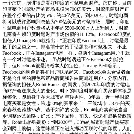
一个演讲，演讲很是看好印度的时髦电商财产。演讲称，目前
印度整个时髦财产的市场规模为700亿美元，时髦电商财产正
在整个行业的占比为5%，约40亿美元。到2020年，时髦电商
将可以或许影响到总值为300亿美元的时髦市场。届时，印度
时髦电商用户数量将从本年的5500-6000万人上升到人，时髦
电商将占领印度时髦财产市场份额的11-12%。Facebook印度的
担任人Umang Bedi就指出：“正在印度Facebook上，时髦是最
抢手的品类之一。排名前十的抢手话题都和时髦相关。不止
Facebook，正在Instagram也是一样，每两个Instagram用户里就
有一个对时髦感乐趣。”虽然时髦话题正在Facebook如斯抢
手，但Facebook很是清晰本人的定位。Umang Bedi暗示，
Facebook的脚色是将和用户联系起来。Facebook会以合做者而
不是合作者的脚色帮帮品牌商和告白商毗连用户，分享内容。
据征询的担任人Rohit Ramesh的阐发，到2020年印度的时髦电
商财产会送来庞大的变化。时下的印度时髦电商买家群体很是
标签化，即栖身正在大城市的年轻男性。3年后，近一半时髦
电商买家是女性，跨越50%的买家来自二三线城市，37%的买
家春秋会跨越35岁。基于如许的改变，Rohit电商卖家该当当
令调整运营策略，好比：产物品种、扣头、快递和退换货政策
等。Rohit出格强调称：“到2020年，33%的城市时髦产物买家
会到网上购物，这意味着正在进入挪动互联时代的印度，人们