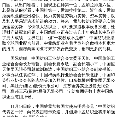
口国。从出口额看，中国现正在排第一位，孟加拉排第六位，
若是仅从服拆看，中国排第一，孟加拉排第二。近年来，孟加
拉纺织业前进出格快，比力劣势是劳动力劣势、资本劣势，以
及和人平易近逃求前进的动力。将来，孟加拉纺织业要充实阐
扬这些劣势，尽快做大纺织业，同时要加速根本设备扶植，处
理财产链配套问题，中国纺织业正在过去几十年的成长中取得
了庞大成绩，世界注目，但“一花独放不是春”，中国纺织业愿
取全球同业配合前进。中孟纺织业有着优良的合做根本和庞大
的潜力，但愿两国同业将来加强合做交换，创制更多的商机。
国际纺联、中国纺织工业结合会党委王天凯，中国纺织工
业结合会会长孙瑞哲、副会长夏令敏、副会长端小平，中国恒
天集团无限公司总裁刘海涛，中国纺织工业结合会副秘书长、
外事办从任袁红萍，中国棉纺织行业协会会长朱北娜，中国印
染行业协会会长陈志华等加入拜候。山东魏桥创业集团无限公
司、黑牡丹(集团)股份无限公司、江苏金昇实业股份无限公
司、联邦三禾(福建)股份无限公司、宁纺集团等数十家中国纺
织企业随团拜候。
11月14日晚，中国驻孟加拉国大使马明强会见了中国纺织
代表团一行，向代表团暗示欢送，并但愿中孟纺织业将来加强