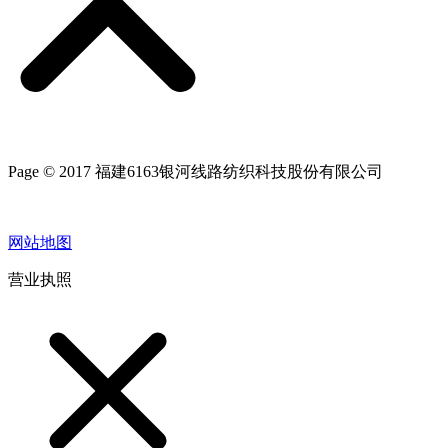
Page © 2017 福建6163银河线路纺织科技股份有限公司
网站地图
营业执照