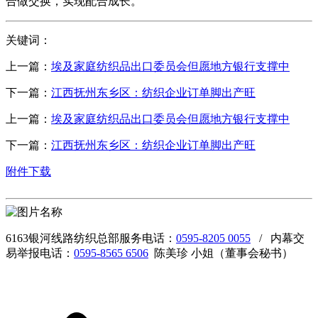
合做交换，实现配合成长。
关键词：
上一篇：
埃及家庭纺织品出口委员会但愿地方银行支撑中
下一篇：
江西抚州东乡区：纺织企业订单脚出产旺
上一篇：
埃及家庭纺织品出口委员会但愿地方银行支撑中
下一篇：
江西抚州东乡区：纺织企业订单脚出产旺
附件下载
6163银河线路纺织总部服务电话：
0595-8205 0055
/ 内幕交
易举报电话：
0595-8565 6506
陈美珍 小姐（董事会秘书）