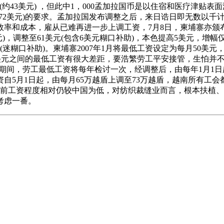
拉国币(约43美元) ，但此中1，000孟加拉国币是以住宿和医疗津
(约72美元)的要求。孟加拉国发布调整之后，来日诰日即无数以
效率和成本，雇从已难再进一步上调工资，7月8日，柬埔寨亦颁
)，调整至61美元(包含6美元糊口补助)，本色提高5美元，增幅仅9
(迷糊口补助)。柬埔寨2007年1月将最低工资设定为每月50美元
-93美元之间的最低工资有很大差距，要浩繁劳工平安接管，生怕并
2年期间，劳工最低工资将每年检讨一次，经调整后，由每年1月1
资自5月1日起，由每月65万越盾上调至73万越盾，越南所有工
然目前工资程度相对仍较中国为低，对纺织裁缝业而言，根本扶植
考虑一番。