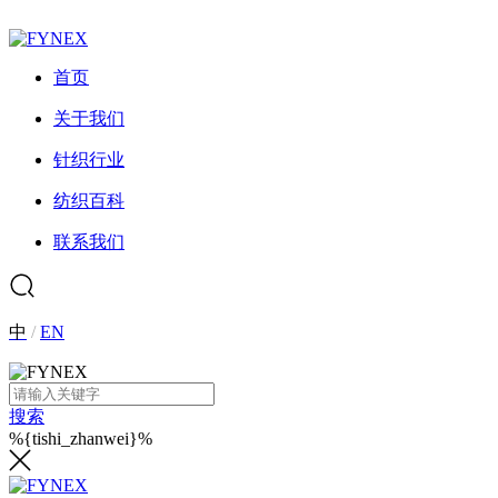
首页
关于我们
针织行业
纺织百科
联系我们
中
/
EN
搜索
%{tishi_zhanwei}%