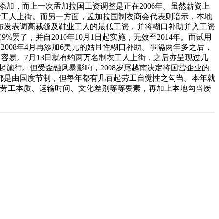
贴表面添加，而上一次孟加拉国工资调整是正在2006年。虽然薪资上
千计工人上街。而另一方面，孟加拉国制衣商会代表则暗示，本地
布发表调高裁缝及鞋业工人的最低工资，并将糊口补助并入工资
%罢了，并自2010年10月1日起实施，无效至2014年。而试用
，2008年4月再添加6美元的姑且性糊口补助。事隔两年多之后，
不容易。7月13日就有约两万名制衣工人上街，之后亦呈现过几
日起施行。但受金融风暴影响，2008岁尾越南决定将国营企业的
会都是由国度节制，但每年都有几百起劳工自觉性之勾当。本年就
、劳工本质、运输时间、文化差别等等要素，再加上本地勾当屡