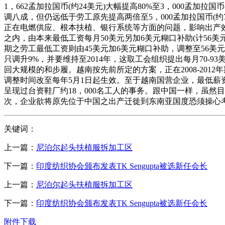
1，662孟加拉国币(约24美元)大幅提高80%至3，000孟加
调八成，但仍远低于劳工原先提高两倍至5，000孟加拉国币
正在电燃供应、根本扶植、银行系统等方面的问题，影响出产
之内，由本来最低工资每月50美元另加6美元糊口补助(计56美元
期之劳工最低工资则由45美元加6美元糊口补助，调整至56美元
只调升9%，并要维持至2014年，这取工会组织提出每月70
回大规模的和步履。越南按先前所定的方案，正在2008-201
调整时间改至每年5月1日起生效。至于越南国营企业，最低薪
呈现过台资鞋厂约18，000名工人的事务。跟中国一样，虽
次，企业欲将原先位于中国之出产迁徙到东南亚国度恐须操心
关键词：
上一篇：
尼泊尔起头扶植服拆加工区
下一篇：
印度纺织协会颁布发表TK Sengupta被选新任会长
上一篇：
尼泊尔起头扶植服拆加工区
下一篇：
印度纺织协会颁布发表TK Sengupta被选新任会长
附件下载