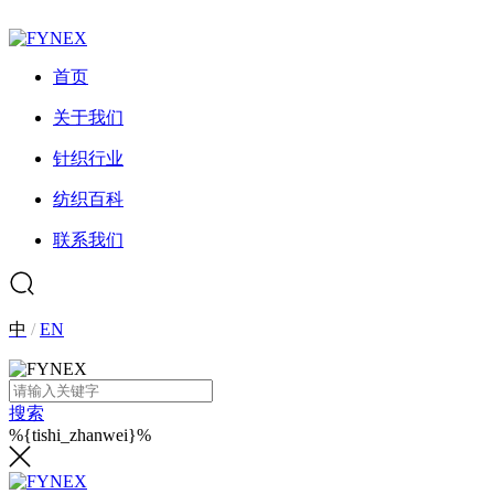
首页
关于我们
针织行业
纺织百科
联系我们
中
/
EN
搜索
%{tishi_zhanwei}%