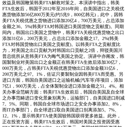
效益及韩国鞭策韩美FTA解救对策之。本演讲中指出，韩美
FTA生效后，韩国于2012年至2016年间，自美国进口之关税优
惠货物添加56亿800万美元(约5兆9，800亿韩元)，此中，因韩
美FTA关税优惠之货物进口添加20亿4，700万美元，占总添加
金额之36。5%(韩美FTA对韩国进口美国货物之贡献度)。同期
间内，韩国出口美国之货物中，韩美FTA关税优惠货物之出口
添加31亿6，200万美元，占总出口添加金额之17。2%(韩美
FTA对韩国货物出口美国之贡献度)。以韩美FTA之贡献度比
力，对美国之出口贡献为对韩国出口贡献之2倍，辩驳美国川
普总统所从意韩美FTA为晦气美国之协定。演讲中亦阐发，韩
国製制业对美国出口之金额正在韩美FTA生效后添加30亿7，
000万美元，占韩美FTA关税优惠货物出口添加金额31亿6，
200万美元之97。1%，佐证只要製制业因韩美FTA而受惠。另
进口方面，韩国自美国进口之运输机械(汽车等)等项目，添加
7亿1，900万美元，占全体製制业进口添加金额之51。4%。相
关办事业范畴方面：韩美FTA生效前后，韩国自美国及自全球
之办事范畴进口变化景象别离为，运输部门，自美国进口削减
7。5%。同期，韩国自全球市场进口之安全办事添加2。8%，
而IT办事部门，自全球进口取自美国进口别离添加5。7%、
12。1%，显示韩美FTA使美国较韩国获得更多效益。此外，
正在投资方面，韩美FTA生效后，韩国对美国之投资因受惠