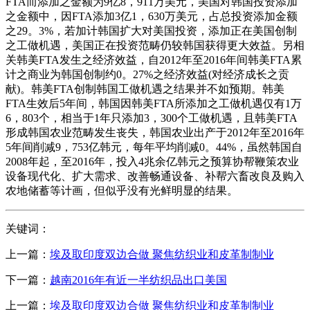
FTA而添加之金额为9亿8，911万美元，美国对韩国投资添加
之金额中，因FTA添加3亿1，630万美元，占总投资添加金额
之29。3%，若加计韩国扩大对美国投资，添加正在美国创制
之工做机遇，美国正在投资范畴仍较韩国获得更大效益。另相
关韩美FTA发生之经济效益，自2012年至2016年间韩美FTA累
计之商业为韩国创制约0。27%之经济效益(对经济成长之贡
献)。韩美FTA创制韩国工做机遇之结果并不如预期。韩美
FTA生效后5年间，韩国因韩美FTA所添加之工做机遇仅有1万
6，803个，相当于1年只添加3，300个工做机遇，且韩美FTA
形成韩国农业范畴发生丧失，韩国农业出产于2012年至2016年
5年间削减9，753亿韩元，每年平均削减0。44%，虽然韩国自
2008年起，至2016年，投入4兆余亿韩元之预算协帮鞭策农业
设备现代化、扩大需求、改善畅通设备、补帮六畜改良及购入
农地储蓄等计画，但似乎没有光鲜明显的结果。
关键词：
上一篇：
埃及取印度双边合做 聚焦纺织业和皮革制制业
下一篇：
越南2016年有近一半纺织品出口美国
上一篇：
埃及取印度双边合做 聚焦纺织业和皮革制制业