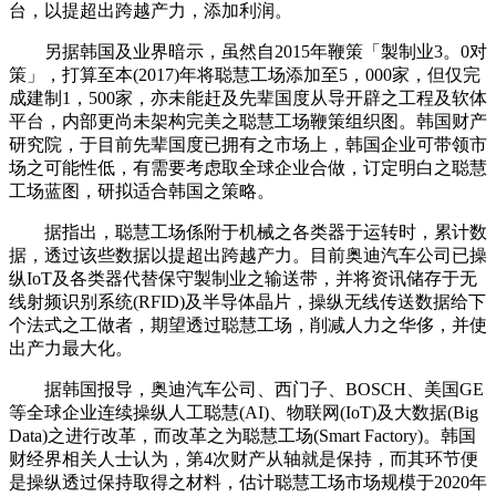
台，以提超出跨越产力，添加利润。
另据韩国及业界暗示，虽然自2015年鞭策「製制业3。0对
策」，打算至本(2017)年将聪慧工场添加至5，000家，但仅完
成建制1，500家，亦未能赶及先辈国度从导开辟之工程及软体
平台，内部更尚未架构完美之聪慧工场鞭策组织图。韩国财产
研究院，于目前先辈国度已拥有之市场上，韩国企业可带领市
场之可能性低，有需要考虑取全球企业合做，订定明白之聪慧
工场蓝图，研拟适合韩国之策略。
据指出，聪慧工场係附于机械之各类器于运转时，累计数
据，透过该些数据以提超出跨越产力。目前奥迪汽车公司已操
纵IoT及各类器代替保守製制业之输送带，并将资讯储存于无
线射频识别系统(RFID)及半导体晶片，操纵无线传送数据给下
个法式之工做者，期望透过聪慧工场，削减人力之华侈，并使
出产力最大化。
据韩国报导，奥迪汽车公司、西门子、BOSCH、美国GE
等全球企业连续操纵人工聪慧(AI)、物联网(IoT)及大数据(Big
Data)之进行改革，而改革之为聪慧工场(Smart Factory)。韩国
财经界相关人士认为，第4次财产从轴就是保持，而其环节便
是操纵透过保持取得之材料，估计聪慧工场市场规模于2020年