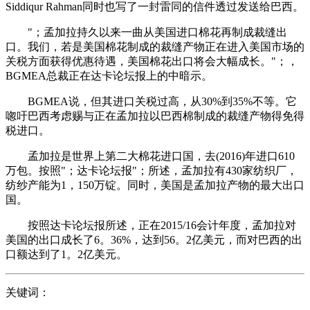
Siddiqur Rahman同时也写了一封雷同的信件透过发送给巴西。
"；孟加拉持久以来一曲从美国进口棉花再制成裁缝出
口。我们，若是美国棉花制成的裁缝产物正在进入美国市场的
关税方面获得优惠待遇，美国棉花出口将会大幅成长。"；，
BGMEA总裁正在达卡论坛报上的中暗示。
BGMEA说，但其进口关税过高，从30%到35%不等。它
唿吁巴西考虑赐与正在孟加拉以巴西棉制成的裁缝产物得免得
税进口。
孟加拉是世界上第二大棉花进口国，去(2016)年进口610
万包。按照"；达卡论坛报"；所述，孟加拉有430家纺织厂，
纺纱产能为1，150万锭。同时，美国是孟加拉产物的最大出口
国。
按照达卡论坛报所述，正在2015/16会计年度，孟加拉对
美国的出口成长了6。36%，达到56。2亿美元，而对巴西的出
口额达到了1。2亿美元。
关键词：