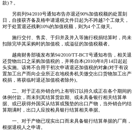
款)？。
另前列94/2010号通知布告亦退还90%加值税额的处置刻
日，自接获齐备及格申请退税文件日起为不跨越7个工做天，
对于处置退还残剩10%的加值税额，则为4 个工做天。
施行交付、售卖、于归并及并入等施行税捐结算时，尚未
扣除完毕其采购时的加值税，或溢征的加值税额者。
越南财务部顷发布第94/2010/TT-BCT号通知布告，相关退
还货物出口之采购加值税的，并将自本(2010)年8月14日起起
头实施。该将不合用于初次申请退还加值税的对象(对于有设
置加工出产而向企业所正在地税务机关缴交出口货物加工出产
税捐，将获临时退还加值税者除外)。
二、对于正在外销合约上有明订以持久或正在各个期间的
体例付款，而未到其结算货款期、或未具备银行相关结算单
据、或已获得外国买从结算或预垫的出口产物，当外销合约结
算期满时，出口人应按检具银行结算相关单据。
一、对于产物已现实出口而未具备银行结算单据的厂商，
根据退税人之申请。