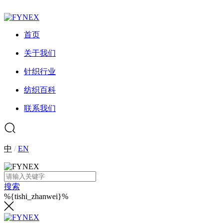
首页
关于我们
针织行业
纺织百科
联系我们
中
/
EN
搜索
%{tishi_zhanwei}%