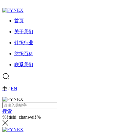
首页
关于我们
针织行业
纺织百科
联系我们
中
/
EN
搜索
%{tishi_zhanwei}%