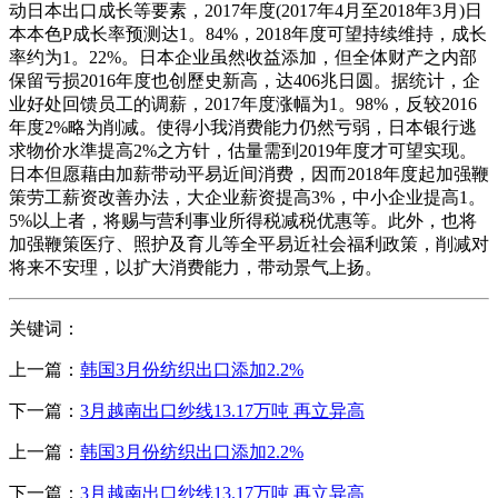
动日本出口成长等要素，2017年度(2017年4月至2018年3月)日
本本色P成长率预测达1。84%，2018年度可望持续维持，成长
率约为1。22%。日本企业虽然收益添加，但全体财产之内部
保留亏损2016年度也创歷史新高，达406兆日圆。据统计，企
业好处回馈员工的调薪，2017年度涨幅为1。98%，反较2016
年度2%略为削减。使得小我消费能力仍然亏弱，日本银行逃
求物价水準提高2%之方针，估量需到2019年度才可望实现。
日本但愿藉由加薪带动平易近间消费，因而2018年度起加强鞭
策劳工薪资改善办法，大企业薪资提高3%，中小企业提高1。
5%以上者，将赐与营利事业所得税减税优惠等。此外，也将
加强鞭策医疗、照护及育儿等全平易近社会福利政策，削减对
将来不安理，以扩大消费能力，带动景气上扬。
关键词：
上一篇：
韩国3月份纺织出口添加2.2%
下一篇：
3月越南出口纱线13.17万吨 再立异高
上一篇：
韩国3月份纺织出口添加2.2%
下一篇：
3月越南出口纱线13.17万吨 再立异高