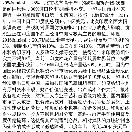
20%&mdash；25%，此前税率高于25%的纺织服拆产物(次要
是纺织原料，30%进口税率)则维持不变。中印两国商业往来
亲近，中国是印度进口第一来历国。按照ITC数据统计，2016
年，中国出口至印度的总额40。9亿美元，此次印度全面大幅
度调高进口关税将对我国纺织服拆出口企业形成庞大影响。纺
织业正在印度国平易近经济中拥有极其主要的地位。印度
2016&mdash；2017纺织工业年报显示，纺织业贡献了印度P的
2%、制制业总产值的10%、出口创汇的13%。充脚的劳动力资
本和纺织原料，以及政策支撑等劣势，使得近年来印度纺织业
实力不竭加强。当前，印度棉花产量曾经跃居世界首位，按照
美国农业部统计，2016年印度棉花产量达609。6万吨。因为中
国国内棉花优良原料资本非市场化要素给中国棉纺企业形成的
负面影响，使得近年来印度棉纺财产获得了飞速成长，印度棉
纱次要出口到中国、孟加拉国和巴基斯坦等国。印度纺织业具
有原料资本丰硕、财产价值链完整、出产成本合作力强、根本
设备相对完美、纺织工人专业手艺和言语能力较强、国内国际
市场扩大敏捷、投资政策敌对、社会经济不变等诸多劣势。正
在快速成长的背后，印度纺织业也存正在诸多问题。印度纺织
企业规模小、投入不脚且相对分离、高科技出产手艺使用普及
度仍需提高，这使得其产能遭到必然。相对掉队的办理轨制也
为企业的成长形成了必然障碍。印度年出口额近400亿美元虽