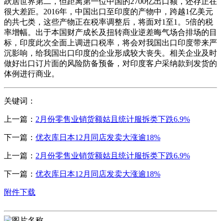
跃居世界第二，但距离第一位中国的2700亿出口额，还存正在
很大差距。2016年，中国出口至印度的产物中，跨越1亿美元
的共七类，这些产物正在税率调整后，将面对1至1。5倍的税
率增幅。出于本国财产成长及扭转商业逆差晦气场合排场的目
标，印度此次全面上调进口税率，将会对我国出口印度带来严
沉影响，给我国出口印度的企业形成较大丧失。相关企业及时
做好出口订片面的风险防备预备，对印度客户采纳款到发货的
体例进行商业。
关键词：
上一篇：
2月份零售业销货额姑且统计服拆类下跌6.9%
下一篇：
优衣库日本12月同店发卖大涨逾18%
上一篇：
2月份零售业销货额姑且统计服拆类下跌6.9%
下一篇：
优衣库日本12月同店发卖大涨逾18%
附件下载