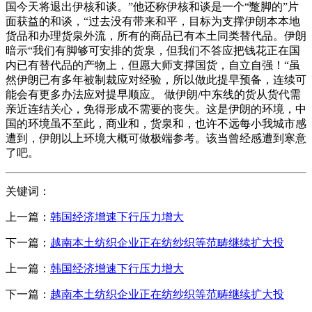
国今天将退出伊核和谈。”他还称伊核和谈是一个“蹩脚的”片
面获益的和谈，“过去没有带来和平，目标为支撑伊朗本本地
货品和办理货泉外流，所有的商品已有本土同类替代品。伊朗
暗示“我们有脚够可安排的货泉，但我们不答应把钱花正在国
内已有替代品的产物上，但愿大师支撑国货，自立自强！“虽
然伊朗已有多年被制裁应对经验，所以做此提早预备，连续可
能会有更多办法应对提早顺应。 做伊朗/中东线的货从货代需
亲近连结关心，免得形成不需要的丧失。这是伊朗的环境，中
国的环境虽不至此，商业和，货泉和，也许不远每小我城市感
遭到，伊朗以上环境大概可做极端参考。该当曾经感遭到寒意
了吧。
关键词：
上一篇：
韩国经济增速下行压力增大
下一篇：
越南本土纺织企业正在纺纱织等范畴继续扩大投
上一篇：
韩国经济增速下行压力增大
下一篇：
越南本土纺织企业正在纺纱织等范畴继续扩大投