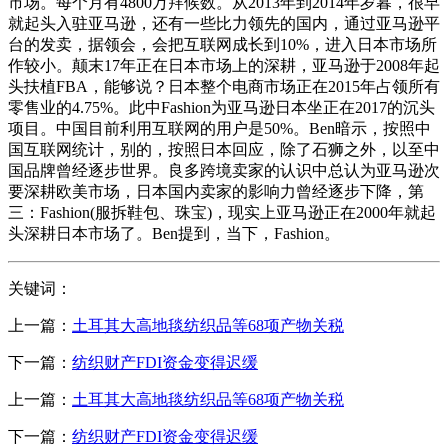
市场。每个月有4800万拜候数。从2013年到2014年岁暮，很早
就起头入驻亚马逊，还有一些比力领先的国内，通过亚马逊平
台的发卖，据领会，会把互联网成长到10%，进入日本市场所
作较小。颠末17年正在日本市场上的深耕，亚马逊于2008年起
头扶植FBA，能够说？日本整个电商市场正在2015年占领所有
零售业的4.75%。此中Fashion为亚马逊日本坐正在2017的沉头
项目。中国目前利用互联网的用户是50%。Ben暗示，按照中
国互联网统计，别的，按照日本回应，除了石狮之外，以至中
国品牌曾经逐步世界。良多跨境卖家的认识中总认为亚马逊次
要深耕欧美市场，日本国内卖家的影响力曾经逐步下降，第
三：Fashion(服拆鞋包、珠宝)，现实上亚马逊正在2000年就起
头深耕日本市场了。Ben提到，当下，Fashion。
关键词：
上一篇：
土耳其大高地毯纺织品等68项产物关税
下一篇：
纺织财产FDI资金变得迟缓
上一篇：
土耳其大高地毯纺织品等68项产物关税
下一篇：
纺织财产FDI资金变得迟缓