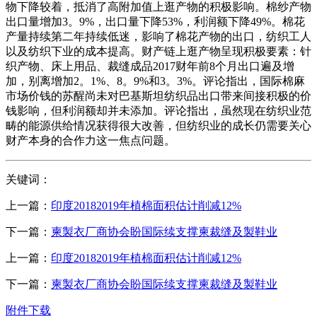
物下降较着，抵消了高附加值上逛产物的积极影响。棉纱产物
出口量增加3。9%，出口量下降53%，利润额下降49%。棉花
产量持续第二年持续低迷，影响了棉花产物的出口，纺织工人
以及纺织下业的成本提高。财产链上逛产物呈现积极要素：针
织产物、床上用品、裁缝成品2017财年前8个月出口遍及增
加，别离增加2。1%、8。9%和3。3%。评论指出，国际棉麻
市场价钱的苏醒尚未对巴基斯坦纺织品出口带来间接积极的价
钱影响，但利润额却并未添加。评论指出，虽然现在纺织业范
畴的能源供给情况获得很大改善，但纺织业的成长仍需要关心
财产本身的合作力这一焦点问题。
关键词：
上一篇：
印度20182019年植棉面积估计削减12%
下一篇：
柬製衣厂商协会盼国际续支撑柬裁缝及製鞋业
上一篇：
印度20182019年植棉面积估计削减12%
下一篇：
柬製衣厂商协会盼国际续支撑柬裁缝及製鞋业
附件下载