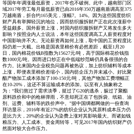
等国年年调涨最低薪资，2017年也不破例。此中，越南部门区
域2017年劳工每月最低薪资已由2016年350万越南盾调高至375
万越南盾，折合约165美元，涨幅7。14%。因为这些国度纺织
财产具有举脚轻沉的地位，因而纺织服拆财产正在此次涨薪中
受益颇多。国外薪资上涨，对国内纺织服拆财产又将发生多大
影响？按照业内人士说法，本年这些国度调高工人薪资程度对
中国影响并不大。无论薪资再如何上涨，取中国的工资程度比
拟仍差一大截。出格是国表里棉价有必然差距，截至1月20
日，国内棉花价钱B指数为15627元/吨，高于国际棉花价钱指
数1000元/吨。因而进口纱正在中低端纱范畴仍具备很强的合
作力。比来国内企业税负问题再被热议，加上纺织辅料等成本
上涨，即便表里棉价差缩小，国内纺企压力并未减小。好比聚
酯产物加工成本添加了100-150元/吨，其他产物加工费增幅正
在10-20%，这还不算运输成本的添加。以至有人抽象称之
为：“我们熬过了需求淡季，挺过了G20的逃杀，躲过了聚酯
原料跌价和中的枪林弹雨，不意却死正在了包拆袋、纸箱、油
剂、运费、辅料等的跌价声中。”据中国绸都网做的一份查询
拜访显示，2016年有近27%的纺织企业认为其原料成本压力仍
是比力大，20%的企业认为染费上涨对其影响最大。而诸如钱
粮压力、人工成本、资金周转等，可见2017年国内纺织财产仍
然面对较大合作压力。