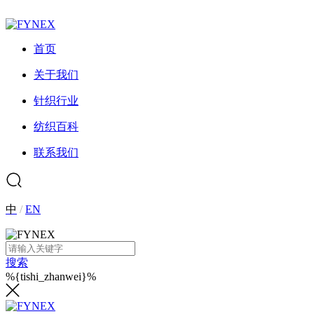
首页
关于我们
针织行业
纺织百科
联系我们
中
/
EN
搜索
%{tishi_zhanwei}%