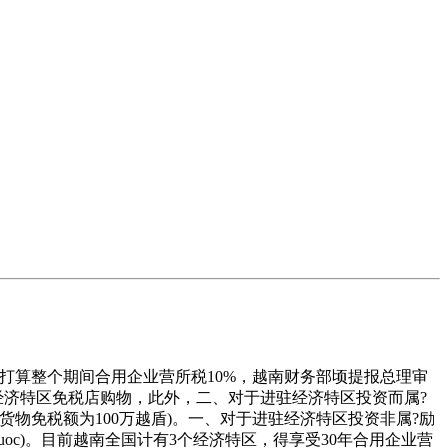
资打算整个期间合用企业营所税10%，越南财务部顷提报总理审
于经济特区免税店购物，此外，二、对于进驻经济特区投资而属?
货物免税额为100万越盾)。一、对于进驻经济特区投资非属?励
u Quoc)。目前越南全国计有3个经济特区，得享受30年合用企业营