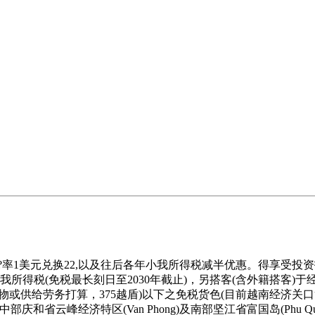
率1美元兑换22,以及往后各年小我所得税减半优惠。得享受投
所得税(免税最长刻日至2030年截止)，另搭客(含外籍搭客)
或供给劳务打算，375越盾)以下之免税货色(目前越南经济关口
中部庆和省云峰经济特区(Van Phong)及南部坚江省富国岛(Ph