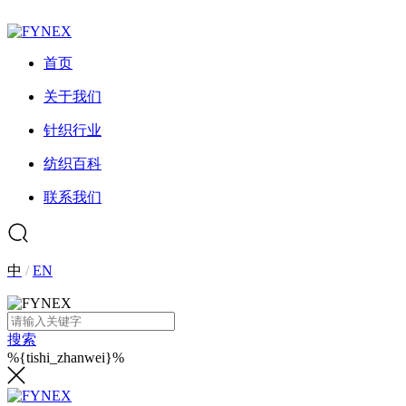
首页
关于我们
针织行业
纺织百科
联系我们
中
/
EN
搜索
%{tishi_zhanwei}%