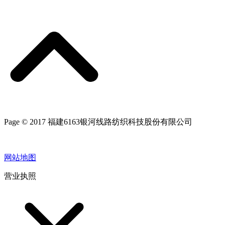
Page © 2017 福建6163银河线路纺织科技股份有限公司
网站地图
营业执照