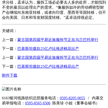
求分歧，孟卓认为，服拆工场必必要去人多的处所，才能找到
不变的雇员以处理出产的需求。“像服拆如许的劳动稠密型财
产会继续向东南亚转移，或者向印度、墨西哥等国转移，但不
会向美国、日本和等发财国度转移。”孟卓说得很必定。
关键词：
上一篇：
蒙古国第四届平易近族服拆节正在乌兰巴托举行
下一篇：
巴基斯坦拨款25亿卢比推进棉花出产
上一篇：
蒙古国第四届平易近族服拆节正在乌兰巴托举行
下一篇：
巴基斯坦拨款25亿卢比推进棉花出产
附件下载
6163银河线路纺织总部服务电话：
0595-8205 0055
/ 内幕交
易举报电话：
0595-8565 6506
陈美珍 小姐（董事会秘书）