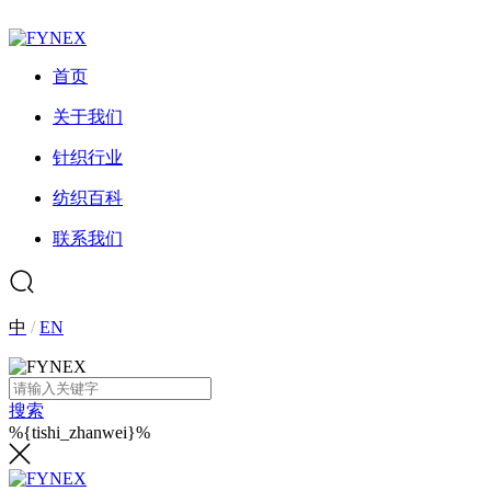
首页
关于我们
针织行业
纺织百科
联系我们
中
/
EN
搜索
%{tishi_zhanwei}%