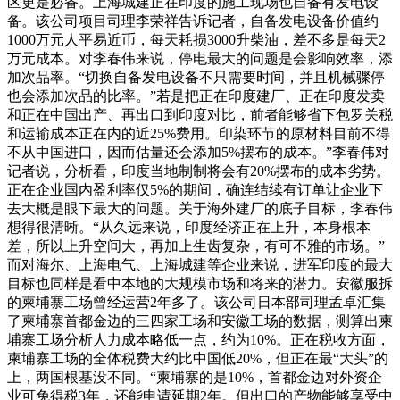
区更是必备。上海城建正在印度的施工现场也自备有发电设
备。该公司项目司理李荣祥告诉记者，自备发电设备价值约
1000万元人平易近币，每天耗损3000升柴油，差不多是每天2
万元成本。对李春伟来说，停电最大的问题是会影响效率，添
加次品率。“切换自备发电设备不只需要时间，并且机械骤停
也会添加次品的比率。”若是把正在印度建厂、正在印度发卖
和正在中国出产、再出口到印度对比，前者能够省下包罗关税
和运输成本正在内的近25%费用。印染环节的原材料目前不得
不从中国进口，因而估量还会添加5%摆布的成本。”李春伟对
记者说，分析看，印度当地制制将会有20%摆布的成本劣势。
正在企业国内盈利率仅5%的期间，确连结续有订单让企业下
去大概是眼下最大的问题。关于海外建厂的底子目标，李春伟
想得很清晰。“从久远来说，印度经济正在上升，本身根本
差，所以上升空间大，再加上生齿复杂，有可不雅的市场。”
而对海尔、上海电气、上海城建等企业来说，进军印度的最大
目标也同样是看中本地的大规模市场和将来的潜力。安徽服拆
的柬埔寨工场曾经运营2年多了。该公司日本部司理孟卓汇集
了柬埔寨首都金边的三四家工场和安徽工场的数据，测算出柬
埔寨工场分析人力成本略低一点，约为10%。正在税收方面，
柬埔寨工场的全体税费大约比中国低20%，但正在最“大头”的
上，两国根基没不同。“柬埔寨的是10%，首都金边对外资企
业可免得税3年，还能申请延期2年。但出口的产物能够享受中