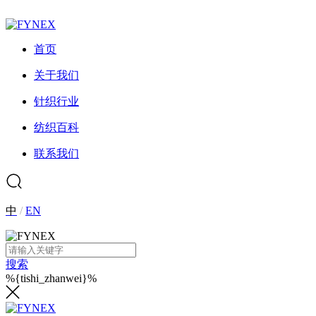
首页
关于我们
针织行业
纺织百科
联系我们
中
/
EN
搜索
%{tishi_zhanwei}%