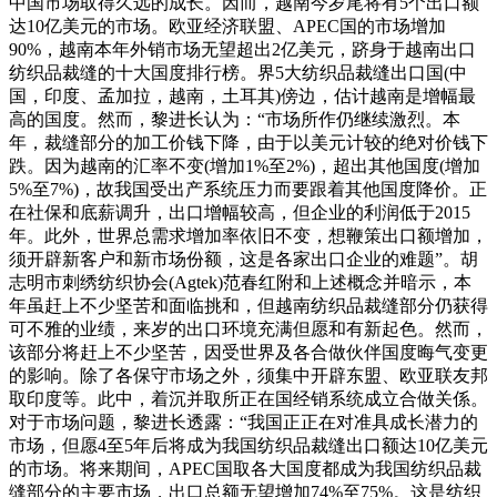
中国市场取得久远的成长。因而，越南今岁尾将有5个出口额
达10亿美元的市场。欧亚经济联盟、APEC国的市场增加
90%，越南本年外销市场无望超出2亿美元，跻身于越南出口
纺织品裁缝的十大国度排行榜。界5大纺织品裁缝出口国(中
国，印度、孟加拉，越南，土耳其)傍边，估计越南是增幅最
高的国度。然而，黎进长认为：“市场所作仍继续激烈。本
年，裁缝部分的加工价钱下降，由于以美元计较的绝对价钱下
跌。因为越南的汇率不变(增加1%至2%)，超出其他国度(增加
5%至7%)，故我国受出产系统压力而要跟着其他国度降价。正
在社保和底薪调升，出口增幅较高，但企业的利润低于2015
年。此外，世界总需求增加率依旧不变，想鞭策出口额增加，
须开辟新客户和新市场份额，这是各家出口企业的难题”。胡
志明市刺绣纺织协会(Agtek)范春红附和上述概念并暗示，本
年虽赶上不少坚苦和面临挑和，但越南纺织品裁缝部分仍获得
可不雅的业绩，来岁的出口环境充满但愿和有新起色。然而，
该部分将赶上不少坚苦，因受世界及各合做伙伴国度晦气变更
的影响。除了各保守市场之外，须集中开辟东盟、欧亚联友邦
取印度等。此中，着沉并取所正在国经销系统成立合做关係。
对于市场问题，黎进长透露：“我国正正在对准具成长潜力的
市场，但愿4至5年后将成为我国纺织品裁缝出口额达10亿美元
的市场。将来期间，APEC国取各大国度都成为我国纺织品裁
缝部分的主要市场，出口总额无望增加74%至75%。这是纺织