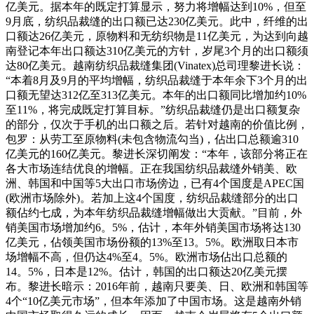
亿美元。据本年的既定打算显示，努力将增幅达到10%，但至
9月底，纺织品裁缝的出口额已达230亿美元。此中，纤维的出
口额达26亿美元，原物料和无纺织物是11亿美元，为达到向越
南登记本年出口额达310亿美元的方针，岁尾3个月的出口额须
达80亿美元。越南纺织品裁缝集团(Vinatex)总司理黎进长说：
“本着8月及9月的平均增幅，纺织品裁缝于本年余下3个月的出
口额无望达312亿至313亿美元。本年的出口额同比增加约10%
至11%，将完成既定打算目标。”纺织品裁缝仍是出口额复杂
的部分，仅次于手机的出口额之后。若针对越南的价值比例，
包罗：从劳工至原物料(未包含物流勾当)，佔出口总额逾310
亿美元的160亿美元。黎进长深切阐发：“本年，该部分将正在
各大市场连结优良的增幅。正在我国纺织品裁缝外销美、欧
洲、韩国和中国等5大出口市场傍边，已有4个国度是APEC国
(欧洲市场除外)。若加上这4个国度，纺织品裁缝部分的出口
额佔约七成，为本年纺织品裁缝增幅做出大贡献。”目前，外
销美国市场增加约6。5%，估计，本年外销美国市场将达130
亿美元，佔领美国市场份额的13%至13。5%。欧洲取日本市
场增幅不高，但仍达4%至4。5%。欧洲市场佔出口总额的
14。5%，日本是12%。估计，韩国的出口额达20亿美元摆
布。黎进长暗示：2016年前，越南只要美、日、欧洲和韩国等
4个“10亿美元市场”，但本年添加了中国市场。这是越南外销