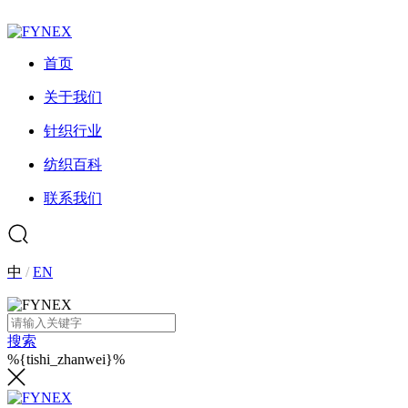
首页
关于我们
针织行业
纺织百科
联系我们
中
/
EN
搜索
%{tishi_zhanwei}%