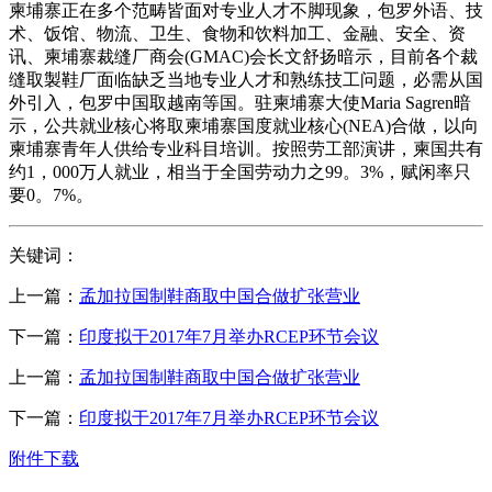
柬埔寨正在多个范畴皆面对专业人才不脚现象，包罗外语、技
术、饭馆、物流、卫生、食物和饮料加工、金融、安全、资
讯、柬埔寨裁缝厂商会(GMAC)会长文舒扬暗示，目前各个裁
缝取製鞋厂面临缺乏当地专业人才和熟练技工问题，必需从国
外引入，包罗中国取越南等国。驻柬埔寨大使Maria Sagren暗
示，公共就业核心将取柬埔寨国度就业核心(NEA)合做，以向
柬埔寨青年人供给专业科目培训。按照劳工部演讲，柬国共有
约1，000万人就业，相当于全国劳动力之99。3%，赋闲率只
要0。7%。
关键词：
上一篇：
孟加拉国制鞋商取中国合做扩张营业
下一篇：
印度拟于2017年7月举办RCEP环节会议
上一篇：
孟加拉国制鞋商取中国合做扩张营业
下一篇：
印度拟于2017年7月举办RCEP环节会议
附件下载