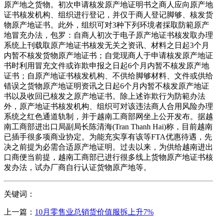
原产地之货物。初次申请核发原产地证明书之商人应向原产地
证书核发机构、组织进行登记，并仅于商人登记脚够、核发货
物原产地证书。此外，组织可对3种下列环境者採取防範原产
地冒充办法，包罗：自商人初次于电子原产地证书核发取办理
系统上刊载取原产地证书核发无关之资讯、材料之日起3个月
内暂不核发货物原产地证书；自觉现商人于申请核发原产地证
书时利用冒充文件或诈欺申报之日起6个月内暂不核发原产地
证书；自原产地证书核发机构、不供给脚够材料、文件或供给
错误之货物原产地证明资讯之日起6个月内暂不核发原产地证
书以及收回已核发之原产地证书。除上述诈欺行为防範办法
外，原产地证书核发机构、组织可对该违法商人合用风险办理
系统之红色通道轨制，并于越南工商部网坐上公开发布。据越
南工商部进出口局副局长陈清海(Tran Thanh Hai)称，目前越南
已插手很多项商业协定。为能充实享有该等FTA优惠待遇，先
决之前提为必需合适原产地证明。过去以来，为供给越南进出
口商便当前提，越南工商部已进行很多线上货物原产地证书核
发办法，试办厂商自行认证货物原产地等。
关键词：
上一篇：
10月零售业总销货价值服拆上升7%