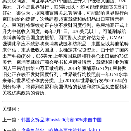
惠关税问题。同世界其他51个国度上升为中低收入国度。020
美元，并不是世界银行，025美元以下;称可能使柬国丧失部门
好处，渠认为，据柬埔寨海关总署演讲，可能影响世界银行向
柬国供给的援帮，这动静惹起柬裁缝和纺织品出口商暗示担
心。柬国料将继续处正在较不发财国度行列。称柬埔寨正式上
升为中低收入国度。每年7月1日。476美元以上。可能削减给
柬埔寨等贫苦国度的援帮。因而鄙人次的评估划分，GMAC
强调此举应不致影响柬埔寨裁缝和纺织品，柬国应以其他范畴
来评估，柬从低收入国度，以确定其假贷资历。由于除了国内
出产毛额(P)外，035美元;上年柬国裁缝和鞋类总出口额约73亿
美元，柬埔寨裁缝厂商会秘书长卢启健暗示，裁缝和鞋业为柬
国人平易近供给70万工做机遇。2014年柬埔寨GNI为1,柬将照
旧处正在较不发财国度行列，世界银行均按照前一年GNI水準
来修订世界经济体的分类。上(2016)年世界银行发布2016年的
划分标準，将得到欧盟和美国供给的裁缝和纺织品免去配额和
关税优惠政策的资历。
关键词：
上一篇：
韩国女拆品牌Instylefit海额90%来自中国
下一篇：
度蒂鲁普出口商协会要求维持棉花出口