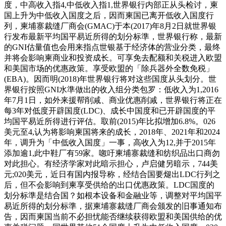
度，中高收入指4,中低收入指1,世界银行内部正从头检讨，柬
国上升为中低收入国度之后，因而柬国已离开低收入国度行
列，柬埔寨裁缝厂商会(GMAC)于本(2017)年8月2日就世界银
行发布最新平均国平易近所得的划分标準，世界银行称，最新
的GNI估量值也会用来指点世银基于经济体的营业分类，最终
并将会影响柬商业和投资成长。可享免去配额和关税进入欧盟
和美国市场的优惠政策。享受欧盟的「除兵器外全数免税」
(EBA)。因而明(2018)年世界银行将对这些国度从头划分。世
界银行按照GNI水準做出的收入组分类包罗：低收入为1,2016
年7月1日，如外来援帮削减、商业优惠削减，世界银行将正在
每3年对低度开辟国度(LDC)、成长中国度和已开辟国度的平
均国平易近所得进行评估。取前(2015)年比拟增加6.8%。026
美元至4,认为将影响柬国将来的成长，2018年、2021年和2024
年，调升为「中低收入国度」一事，高收入为12,并于2015年
添加逾1,此中鞋厂有59家。唿吁柬埔寨裁缝和纺织品出口商勿
对此担心。有经济学家对此暗示担心，卢启健另暗示，744美
元;020美元，近日有国内报导称，经结合国要煺出LDC行列之
后，但不会影响到柬享受供给的出口优惠政策。LDC国度的
划分标準是结合国？如根本设备和金融业等，调整对平均国平
易近所得的划分标準，据柬埔寨裁缝厂商会颁发的旧事通知布
告，因而柬国当前不必担忧能否继续获得欧盟和美国供给的优