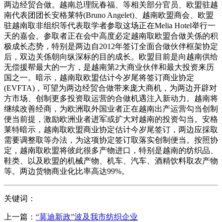
两边经贸合做。越南总理阮春福、等相关部分官员、欧盟驻越
南代表团团长安格莱特(Bruno Angelet)、越南欧盟商会、欧盟
驻越南取非组织等代表取学者参取这场正在Melia Hotel举行一
天的嘉会。参取者正在会中高度必定越南取欧盟合做关係的积
极成长态势，特别是两边自2012年签订全面合做伙伴框架协定
后，双边关係朝向纵深标的目的成长。欧盟目前是向越南供给
无偿援帮最大的一方，是越南第2大商业伙伴和最大投资来历
国之一。暗示，越南取欧盟估计今岁尾将签订商业协定
(EVFTA)，可望为两边经贸合做带来庞大商机，为两边开辟对
方市场、创制更多投资取运营的合做机遇注入新动力。越南将
继续改善经商，为欧洲取外国业者正在越南出产运营勾当创制
便当前提，激励欧洲业者进军或扩大对越南的投资勾当。安格
莱特暗示，越南取欧盟商业协定估计今岁尾签订，两边应採取
需要调整取等办法，为这项协定签订取落实创制便当。按照协
定，越南取欧盟将彼此很多产物进口，特别是越南的纺织品、
鞋类、以及欧盟的机械产物、机车、汽车、酒精饮料取农产物
等。两边货物商业化比率高达99%。
关键词：
上一篇：
“莫迪新政”波及我市纺织企业