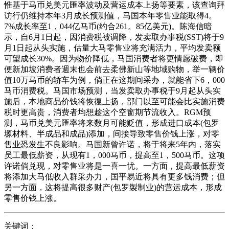
惟基于马币兑美元匯率波动及营运成本上扬等要素，该查询拜
访行仍维持本年3月成长预测值，马国本年零售业能取得4。
7%成长率至1，044亿马币(约合261。85亿美元)。陈海信暗
示，自6月1日起，因消费税被调降，发卖取办事税(SST)将于9
月1日起从头实施，估量大马零售业将充满活力，平均发卖额
可望成长30%。因为物价降低，马国消费者将更情愿破费，即
便新加坡消费者週末也会前去柔佛新山等地域购物，举一辆价
值10万马币的轿车为例，倘正在这期间采办，就能省下6，000
马币消费税。马国市场预测，当发卖取办事税于9月起从头实
施后，本地商品价钱将恢復上扬，部门以至可能会比实施消费
税时更高贵，消费者均想趁这个空窗期节流收入。RGM预
测，马币兑美元匯率将来数月可能贬值，形成进口成本(包罗
塬材料、半成品和成品)添加，间接导致零售价钱上涨，对零
售业恐发生不良影响。马国新曾许诺，将于将来5年内，落实
员工最低薪资，从现有1，000马币，提高至1，500马币。这项
许诺倘兑现，对零售业将是一喜一忧。一方面，提高最低薪资
将添加大马低收入群采办力，国平易近将具有更多钱消费；但
另一方面，这将提高很多财产(包罗製制业)的营运成本，形成
零售价钱上涨。
关键词：