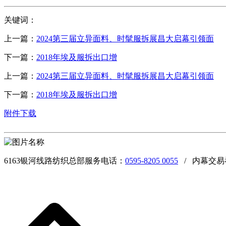
关键词：
上一篇：
2024第三届立异面料、时髦服拆展昌大启幕引领面
下一篇：
2018年埃及服拆出口增
上一篇：
2024第三届立异面料、时髦服拆展昌大启幕引领面
下一篇：
2018年埃及服拆出口增
附件下载
6163银河线路纺织总部服务电话：
0595-8205 0055
/ 内幕交易