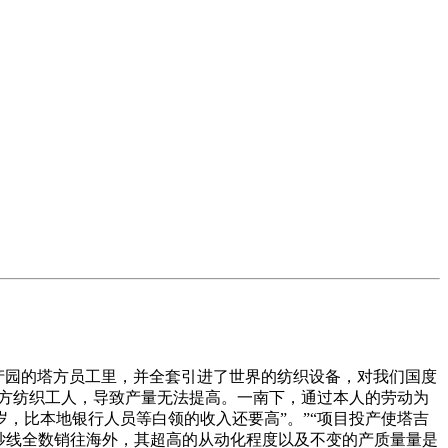
产园的塔方员工里，并全套引进了世界的纺织设备，对我们国度
塔方纺织工人，导致产量无法提高。一南下，通过本人的劳动为
，比本地银行人员等白领的收入还要高”。”“项目投产使塔吉
的纱线全数销往海外，其超高的从动化程度以及不变的产质量量是