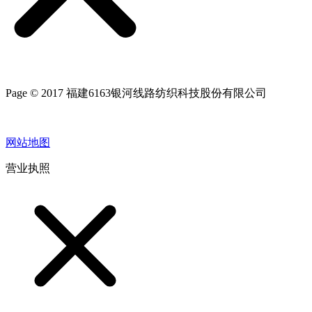
Page © 2017 福建6163银河线路纺织科技股份有限公司
网站地图
营业执照