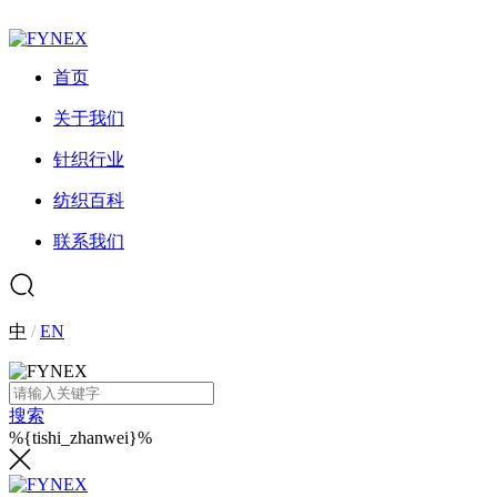
首页
关于我们
针织行业
纺织百科
联系我们
中
/
EN
搜索
%{tishi_zhanwei}%