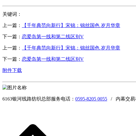
关键词：
上一篇：
【千年典范向新行】宋锦：锦丝国色 岁月华章
下一篇：
恋爱岛第一线和第二线区别V
上一篇：
【千年典范向新行】宋锦：锦丝国色 岁月华章
下一篇：
恋爱岛第一线和第二线区别V
附件下载
6163银河线路纺织总部服务电话：
0595-8205 0055
/ 内幕交易