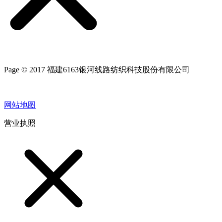
Page © 2017 福建6163银河线路纺织科技股份有限公司
网站地图
营业执照