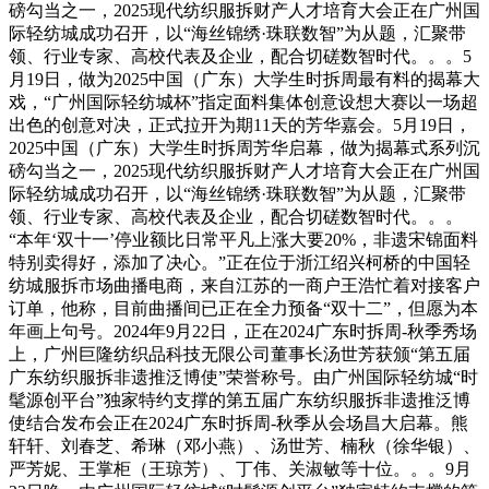
磅勾当之一，2025现代纺织服拆财产人才培育大会正在广州国
际轻纺城成功召开，以“海丝锦绣·珠联数智”为从题，汇聚带
领、行业专家、高校代表及企业，配合切磋数智时代。。。5
月19日，做为2025中国（广东）大学生时拆周最有料的揭幕大
戏，“广州国际轻纺城杯”指定面料集体创意设想大赛以一场超
出色的创意对决，正式拉开为期11天的芳华嘉会。5月19日，
2025中国（广东）大学生时拆周芳华启幕，做为揭幕式系列沉
磅勾当之一，2025现代纺织服拆财产人才培育大会正在广州国
际轻纺城成功召开，以“海丝锦绣·珠联数智”为从题，汇聚带
领、行业专家、高校代表及企业，配合切磋数智时代。。。
“本年‘双十一’停业额比日常平凡上涨大要20%，非遗宋锦面料
特别卖得好，添加了决心。”正在位于浙江绍兴柯桥的中国轻
纺城服拆市场曲播电商，来自江苏的一商户王浩忙着对接客户
订单，他称，目前曲播间已正在全力预备“双十二”，但愿为本
年画上句号。2024年9月22日，正在2024广东时拆周-秋季秀场
上，广州巨隆纺织品科技无限公司董事长汤世芳获颁“第五届
广东纺织服拆非遗推泛博使”荣誉称号。由广州国际轻纺城“时
髦源创平台”独家特约支撑的第五届广东纺织服拆非遗推泛博
使结合发布会正在2024广东时拆周-秋季从会场昌大启幕。熊
轩轩、刘春芝、希琳（邓小燕）、汤世芳、楠秋（徐华银）、
严芳妮、王掌柜（王琼芳）、丁伟、关淑敏等十位。。。9月