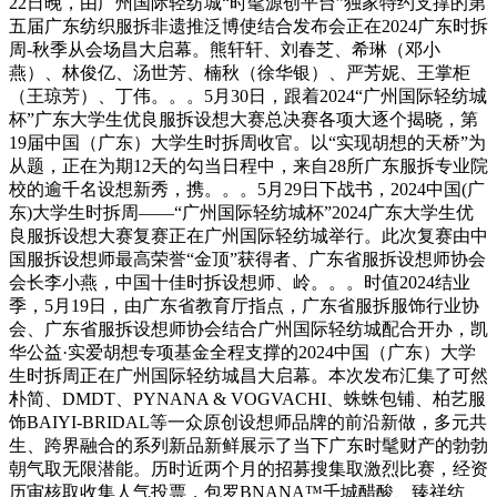
22日晚，由广州国际轻纺城“时髦源创平台”独家特约支撑的第
五届广东纺织服拆非遗推泛博使结合发布会正在2024广东时拆
周-秋季从会场昌大启幕。熊轩轩、刘春芝、希琳（邓小
燕）、林俊亿、汤世芳、楠秋（徐华银）、严芳妮、王掌柜
（王琼芳）、丁伟。。。5月30日，跟着2024“广州国际轻纺城
杯”广东大学生优良服拆设想大赛总决赛各项大逐个揭晓，第
19届中国（广东）大学生时拆周收官。以“实现胡想的天桥”为
从题，正在为期12天的勾当日程中，来自28所广东服拆专业院
校的逾千名设想新秀，携。。。5月29日下战书，2024中国(广
东)大学生时拆周——“广州国际轻纺城杯”2024广东大学生优
良服拆设想大赛复赛正在广州国际轻纺城举行。此次复赛由中
国服拆设想师最高荣誉“金顶”获得者、广东省服拆设想师协会
会长李小燕，中国十佳时拆设想师、岭。。。时值2024结业
季，5月19日，由广东省教育厅指点，广东省服拆服饰行业协
会、广东省服拆设想师协会结合广州国际轻纺城配合开办，凯
华公益·实爱胡想专项基金全程支撑的2024中国（广东）大学
生时拆周正在广州国际轻纺城昌大启幕。本次发布汇集了可然
朴简、DMDT、PYNANA & VOGVACHI、蛛蛛包铺、柏艺服
饰BAIYI-BRIDAL等一众原创设想师品牌的前沿新做，多元共
生、跨界融合的系列新品新鲜展示了当下广东时髦财产的勃勃
朝气取无限潜能。历时近两个月的招募搜集取激烈比赛，经资
历审核取收集人气投票，包罗BNANA™千城醋酸、臻祥纺