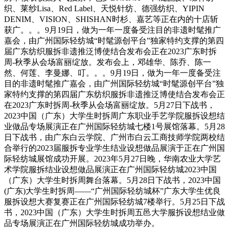
织、莱纱Lisa、Red Label、天悦针纺、德强纺织、YIPIN
DENIM、VISION、SHISHAN时杉、嘉艺等正在内的十店斩
获广。。。9月19日，做为一年一度备受注目的非遗时髦推广
嘉会，由广州国际轻纺城“时髦源创平台”独家特约支撑的第四
届广东纺织服拆非遗推泛博使结合发布会正在2023广东时拆
周-秋季从会场富丽绽放。发布会上，邓雄华、陈乔、陈一
然、何莲、李曼娜、叮。。。9月19日，做为一年一度备受注
目的非遗时髦推广嘉会，由广州国际轻纺城“时髦源创平台”独
家特约支撑的第四届广东纺织服拆非遗推泛博使结合发布会正
在2023广东时拆周-秋季从会场富丽绽放。5月27日下战书，
2023中国（广东）大学生时拆周广东职业手艺学院服拆设想结
业做品专场展演正在广州国际轻纺城七楼1号展馆落幕。5月28
日下战书，由广东白云学院、广州市白云工商技师学院两校结
合举行的2023届服拆专业学生结业设想做品展演于正在广州国
际轻纺城展馆成功开展。2023年5月27日晚，华南农业大学艺
术学院服拆结业设想做品展演正在广州国际轻纺城2023中国
（广东）大学生时拆周舞台落幕。5月28日下战书，2023中国
(广东)大学生时拆周——“广州国际轻纺城杯”广东大学生优良
服拆设想大赛复赛正在广州国际轻纺城7楼举行。5月25日下战
书，2023中国（广东）大学生时拆周五邑大学服拆设想结业做
品专场展演正在广州国际轻纺城成功举办。