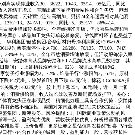
停业收入30。36/22。19/43。95/14。05亿元，同比
0%/转亏。歌力思收入连结正增加，表现出旗下品牌消费粘性和合作劣势，但因
年发卖稳健，云锦营业连结高增加。男拆24全年运营相对其他赛
+13。24%/-1。91%，同比+5。35%/-7。86%/-14。
修和告白费用增加较多影响。全年维持净开店，但报喜鸟品牌和宝
品牌补库存，成品加工龙头订单较着修复。纱线面料环节也受益于
。华利集团/健盛集团/台华新材归母净利润同比+20%/+20。
现停业收入708。26/286。76/135。77/100。74亿
。46%/+20。23%/+19。47%。全年虽然消费增速放缓，但活动服饰渗入率
延续，安踏体育从品牌安踏和FILA品牌流水高单元数增加，其
9日期间），上证指数涨幅为1。92%，深证成指涨幅为2。
拆家纺子行业涨幅为2。72%，饰品子行业涨幅为2。67%。原材
跌342元/吨，较岁首年月下跌553元/吨；棉花！CotlookA指
1%关税为14022元/吨，较上周上涨254。00元/吨，近一月上涨
标的目的：消费供给侧、收入端长效改善及新消费场景扩容。关心：
国产体育龙头正在丰硕品类，精细化办理上具有合作劣势：安踏体
仍具有必然不确定性，美国对东南亚地域加征关税政策延后，利
健盛集团，新澳股份。风险提醒：1、国际商业政策波动的风
城河一般，盈利能力优良，营收获长性优良，分析根基面各维度
各维度看，股价合理。更多证券之星估值阐发提醒报 喜 鸟行业
糊口行业内合作力的护城河一般，盈利能力一般，营收获长性一