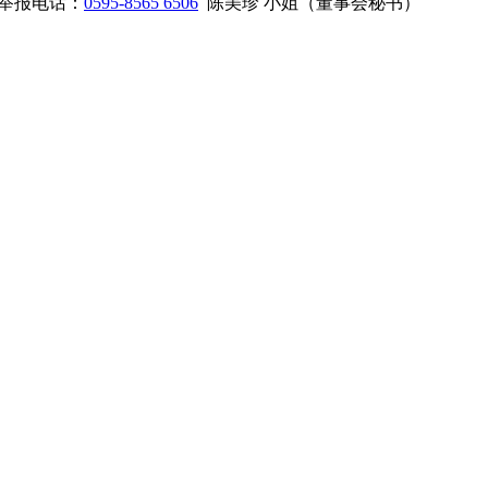
举报电话：
0595-8565 6506
陈美珍 小姐（董事会秘书）