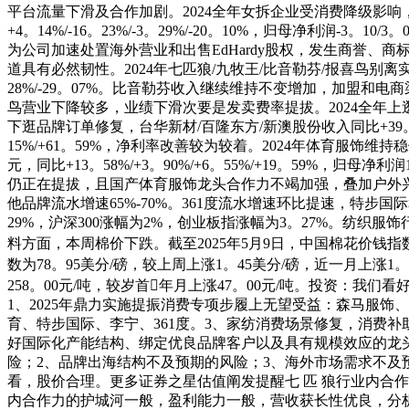
平台流量下滑及合作加剧。2024全年女拆企业受消费降级影响，利润下
+4。14%/-16。23%/-3。29%/-20。10%，归母净利润-3
为公司加速处置海外营业和出售EdHardy股权，发生商誉、
道具有必然韧性。2024年七匹狼/九牧王/比音勒芬/报喜鸟别离实现停业收入31
28%/-29。07%。比音勒芬收入继续维持不变增加，加盟
鸟营业下降较多，业绩下滑次要是发卖费率提拔。2024全年
下逛品牌订单修复，台华新材/百隆东方/新澳股份收入同比+39。7
15%/+61。59%，净利率改善较为较着。2024年体育服饰维持稳
元，同比+13。58%/+3。90%/+6。55%/+19。59%，归母净利润
仍正在提拔，且国产体育服饰龙头合作力不竭加强，叠加户外兴
他品牌流水增速65%-70%。361度流水增速环比提速，特步
29%，沪深300涨幅为2%，创业板指涨幅为3。27%。纺织服
料方面，本周棉价下跌。截至2025年5月9日，中国棉花价钱指数！CCI
数为78。95美分/磅，较上周上涨1。45美分/磅，近一月上涨1。0
258。00元/吨，较岁首年月上涨47。00元/吨。投资：
1、2025年鼎力实施提振消费专项步履上无望受益：森马服
育、特步国际、李宁、361度。3、家纺消费场景修复，消费
好国际化产能结构、绑定优良品牌客户以及具有规模效应的龙
险；2、品牌出海结构不及预期的风险；3、海外市场需求不
看，股价合理。更多证券之星估值阐发提醒七 匹 狼行业内合
内合作力的护城河一般，盈利能力一般，营收获长性优良，分