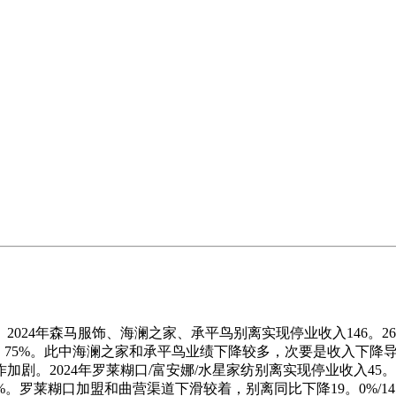
服饰、海澜之家、承平鸟别离实现停业收入146。26/209。57/6
26。88%/-38。75%。此中海澜之家和承平鸟业绩下降较多，次要
4年罗莱糊口/富安娜/水星家纺别离实现停业收入45。59/30。11
22%/-3。28%。罗莱糊口加盟和曲营渠道下滑较着，别离同比下降19