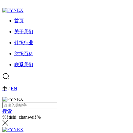
首页
关于我们
针织行业
纺织百科
联系我们
中
/
EN
搜索
%{tishi_zhanwei}%