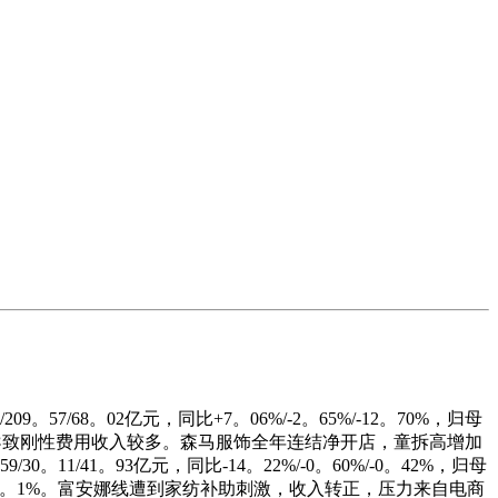
8。02亿元，同比+7。06%/-2。65%/-12。70%，归母
是收入下降导致刚性费用收入较多。森马服饰全年连结净开店，童拆高增加
/41。93亿元，同比-14。22%/-0。60%/-0。42%，归母
。0%/14。1%。富安娜线遭到家纺补助刺激，收入转正，压力来自电商