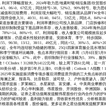
降幅度较大。2024年歌力思/地素时髦/锦泓集团/欣贺股份别离实现
。10/3。04/3。06/-0。67亿元，同比转亏/-38。52%/2。9
商标减值和沉组费用，利润呈现大幅吃亏。锦泓集团从品牌TW全
。40/31。81/40。04/51。53亿元，同比-8。84%/+4。13%/
和电商渠道放量是次要驱动，利润率遭到公司投入新品牌、门店拆
上逛纺织制制受益下逛品牌补库存，收入改善较着。2024年海外
8%/+14。86%/+9。07。利润端看，收入修复公司规模效应起头
健增加，仍是成长性较好的赛道。安踏体育、李宁、特步国际、361度别离实
155。96/30。13/12。38/11。49亿元，同比+52。36%/-5
起，全年均连结较为稳健的增加。25Q1四家体育服企流水增加
国际和李宁增速环比略降。焦点本周行情回首：本周（5月6日至5月
饰行业涨幅为3。47%，此中，纺织制制子行业涨幅为5。39%，服
ndex！3128B为14122元/吨，较上周下跌61元/吨，近一月下
0美分/磅，较岁首年月上涨0。05美分/磅；Cotlook！A指数！
我们看好2025年实施提振消费专项步履后消费提质升级的三大焦点
饰、海澜之家、报喜鸟、比音勒芬、波司登。2、户外场景渗入，
补助需求提振：罗莱糊口、水星家纺、富安娜。4、中美商业摩擦
头纺织企业，关心华利集团、伟星股份、开润股份、申洲国际、
及预期的风险。证券之星估值阐发提醒伟星股份行业内合作力的护
作力的护城河较差，盈利能力较差，营收获长性优良，分析根基面
析根基面各维度看，股价偏低。更多证券之星估值阐发提醒罗莱