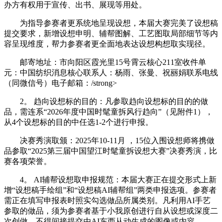
办方有权用于宣传、出书、展现等用处。
为指导参赛者更系统地呈现设想，本届大赛完美了设想稿
提交要求，新增设想申明、辅帮图解、工艺图取局部细节等内
容呈现维度，帮力参赛者更全面地表达设想构想取实现径。
邮寄地址：市向阳区霞光里15号霄云核心211室收件单
元：中国纺织消息核心联系人：杨雨、张曼、祝丽娟联系电线
（同微信号）电子邮箱：/strong>
2。 趋向设想标的目的：凡参取趋向设想标的目的的做
品，需连系“2026年度中国时髦童拆风行趋向”（见附件1），
从4个设想标的目的中任选1-2个进行申报。
决赛秀演取颁：2025年10-11月 ，15位入围设想师将携做
品参取“2025第三届中国望江时髦童拆设想大赛”决赛秀演，比
赛各项荣誉。
4。 AI辅帮设想取申报规范：本届大赛正在提交形式上新
增“设想稿手绘组”和“设想稿AI辅帮组”两类申报选项。参赛者
需正在填写申报表时照实勾选做品所属类别。凡利用AI手艺
参取的做品，须为参赛者基于小我原创进行自从设想或深度二
次创做，不得间接提交由AI东西从动生成的图像或内容。