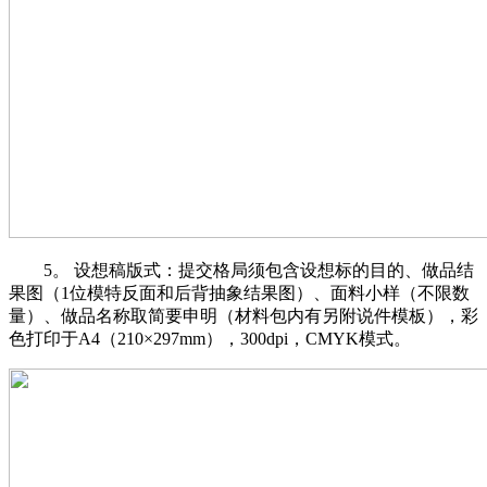
5。 设想稿版式：提交格局须包含设想标的目的、做品结
果图（1位模特反面和后背抽象结果图）、面料小样（不限数
量）、做品名称取简要申明（材料包内有另附说件模板），彩
色打印于A4（210×297mm），300dpi，CMYK模式。